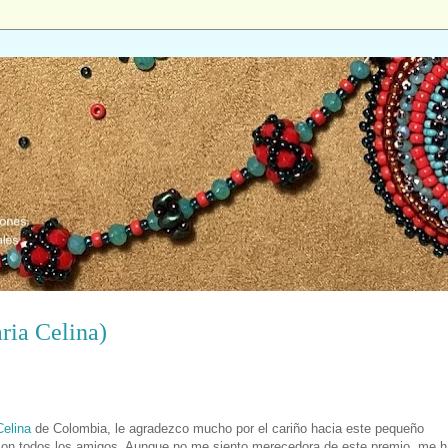
ria Celina)
Celina
de Colombia, le agradezco mucho por el cariño hacia este pequeño
 con todos los amigos. Aunque no me siento merecedora de este premio, me 