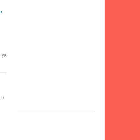
a
, ya
 de