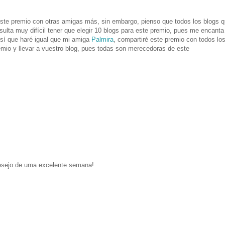
r este premio con otras amigas más, sin embargo, pienso que todos los blogs 
ulta muy difícil tener que elegir 10 blogs para este premio, pues me encanta
sí que haré igual que mi amiga
Palmira
, compartiré este premio con todos lo
emio y llevar a vuestro blog, pues todas son merecedoras de este
desejo de uma excelente semana!