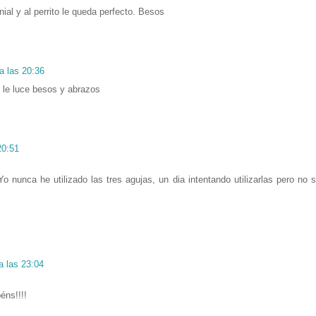
nial y al perrito le queda perfecto. Besos
a las 20:36
o le luce besos y abrazos
20:51
 Yo nunca he utilizado las tres agujas, un dia intentando utilizarlas pero no 
a las 23:04
éns!!!!