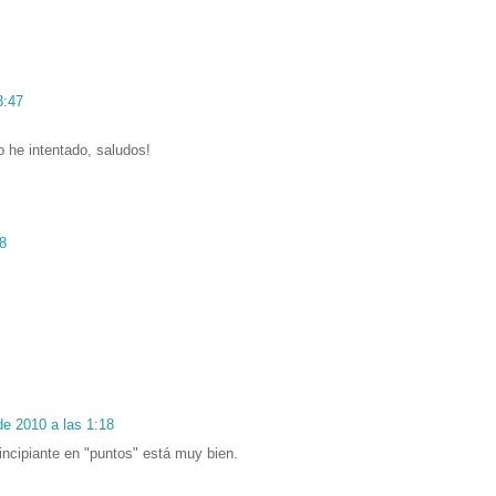
8:47
 he intentado, saludos!
18
de 2010 a las 1:18
rincipiante en "puntos" está muy bien.