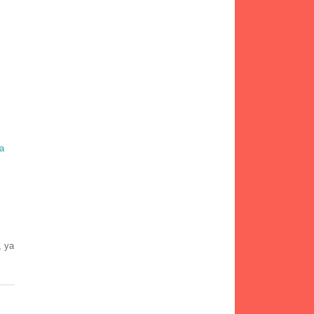
a
, ya