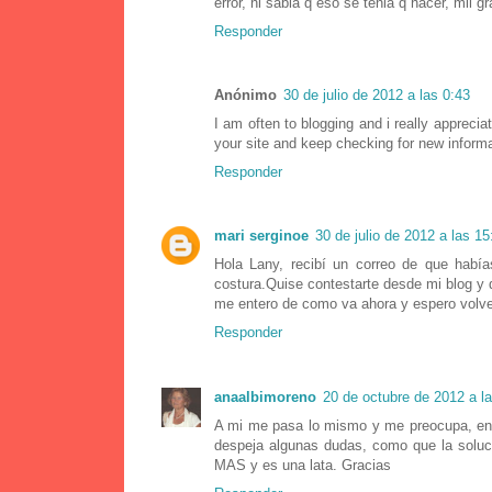
error, ni sabia q eso se tenia q hacer, mil 
Responder
Anónimo
30 de julio de 2012 a las 0:43
I am often to blogging and i really appreci
your site and keep checking for new informa
Responder
mari serginoe
30 de julio de 2012 a las 15
Hola Lany, recibí un correo de que habí
costura.Quise contestarte desde mi blog y 
me entero de como va ahora y espero volver
Responder
anaalbimoreno
20 de octubre de 2012 a l
A mi me pasa lo mismo y me preocupa, en 
despeja algunas dudas, como que la soluci
MAS y es una lata. Gracias