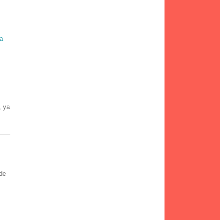
a
, ya
 de