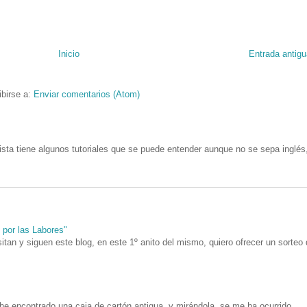
Inicio
Entrada antigu
ibirse a:
Enviar comentarios (Atom)
ista tiene algunos tutoriales que se puede entender aunque no se sepa inglés
n por las Labores"
itan y siguen este blog, en este 1º anito del mismo, quiero ofrecer un sorteo
he encontrado una caja de cartón antigua, y mirándola, se me ha ocurrido