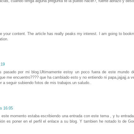
gracias, cuando tenga alguna pregunta te la puedo hacer?, fuerte abrazo y beso
ate your content. The article has really peaks my interest. I am going to book
tion.
:19
as pasado por mi blog.Ultimamente estoy un poco fuera de este mundo d
que me encuentro???? que ha cambiado esto y no entiendo ni papa,jajjajj.a ve
 a seguir subiendo fotos de mis trabajos.un saludo..
as 16:05
este momento estaba escribiendo una entrada con este tema , y tu entrad
ón es poner en el perfil el enlace a su blog. Y tambien he notado lo de Go