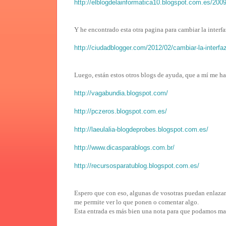
http://elblogdelainformatica10.blogspot.com.es/2009/
Y he encontrado esta otra pagina para cambiar la interfa
http://ciudadblogger.com/2012/02/cambiar-la-interfa
Luego, están estos otros blogs de ayuda, que a mí me h
http://vagabundia.blogspot.com/
http://pczeros.blogspot.com.es/
http://laeulalia-blogdeprobes.blogspot.com.es/
http://www.dicasparablogs.com.br/
http://recursosparatublog.blogspot.com.es/
Espero que con eso, algunas de vosotras puedan enlazar 
me permite ver lo que ponen o comentar algo.
Esta entrada es más bien una nota para que podamos man