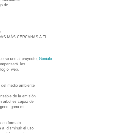
go de
e
ENDAS MÁS CERCANAS A TI.
que se
une al proyecto,
Geniale
compensará las
blog o web.
a del medio ambiente
nsable de la emisión
n árbol es capaz de
ígeno: gana mi
s en formato
 a disminuir el uso